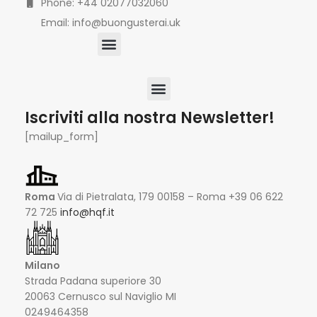
Phone: +44 02077032060
Email: info@buongusterai.uk
Iscriviti alla nostra Newsletter!
[mailup_form]
Roma
Via di Pietralata, 179 00158 – Roma +39 06 622
72 725
info@hqf.it
Milano
Strada Padana superiore 30
20063 Cernusco sul Naviglio MI
0249464358