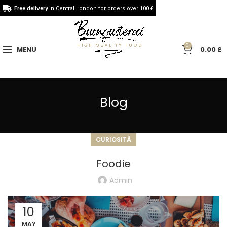
Free delivery
in Central London for orders over 100 £
0
MENU
0.00
£
Blog
CURIOSITÀ
Foodie
Admin
10
MAY