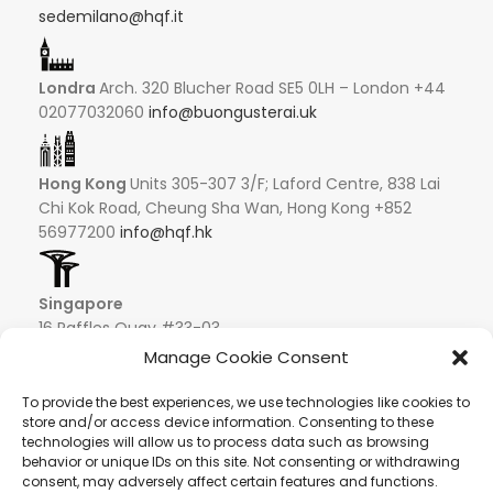
sedemilano@hqf.it
Londra
Arch. 320 Blucher Road SE5 0LH – London +44
02077032060
info@buongusterai.uk
Hong Kong
Units 305-307 3/F; Laford Centre, 838 Lai
Chi Kok Road, Cheung Sha Wan, Hong Kong +852
56977200
info@hqf.hk
Singapore
16 Raffles Quay #33-03
Hong Leong Building
Manage Cookie Consent
048581 – Singapore
+852 9019 2998
To provide the best experiences, we use technologies like cookies to
store and/or access device information. Consenting to these
info@hqf.sg
technologies will allow us to process data such as browsing
behavior or unique IDs on this site. Not consenting or withdrawing
consent, may adversely affect certain features and functions.